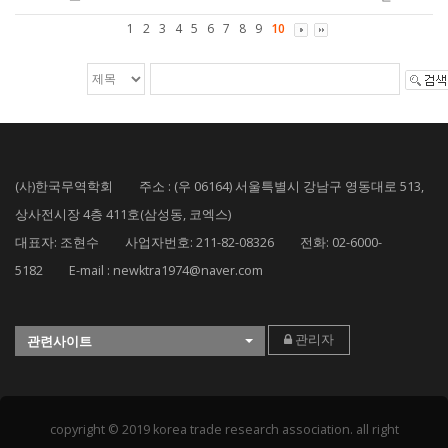
1
2
3
4
5
6
7
8
9
10
(사)한국무역학회 주소 : (우 06164) 서울특별시 강남구 영동대로 513,
상사전시장 4층 411호(삼성동, 코엑스)
대표자: 조현수 사업자번호: 211-82-08326 전화: 02-6000-
5182 E-mail : newktra1974@naver.com
관리자
관련사이트
copyright © 2019 korea trade research association. all right