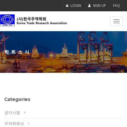
LOGIN
SIGN UP
FAQ
Toggl
navig
학회소식
Categories
공지사항
무역학회보