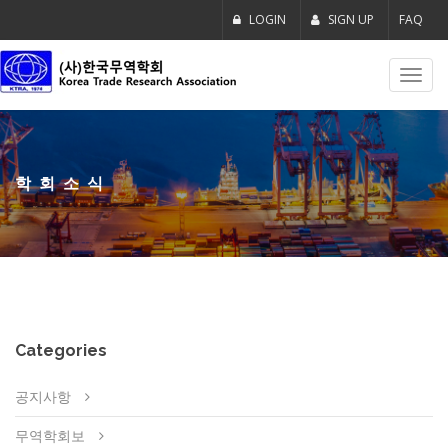
LOGIN
SIGN UP
FAQ
Toggl
navig
학회소식
Categories
공지사항
무역학회보