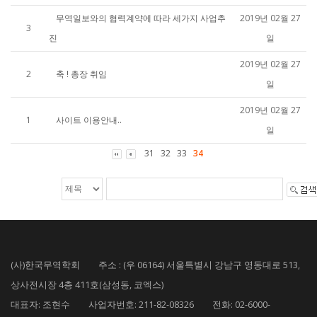
무역일보와의 협력계약에 따라 세가지 사업추
2019년 02월 27
3
진
일
2019년 02월 27
2
축 ! 총장 취임
일
2019년 02월 27
1
사이트 이용안내..
일
31
32
33
34
(사)한국무역학회 주소 : (우 06164) 서울특별시 강남구 영동대로 513,
상사전시장 4층 411호(삼성동, 코엑스)
대표자: 조현수 사업자번호: 211-82-08326 전화: 02-6000-