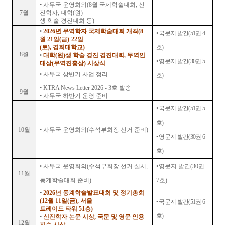
•
사무국 운영회의
(8
월 국제학술대회
,
신
7
월
진학자
,
대학
(
원
)
생 학술 경진대회 등
)
•
2026
년 무역학자 국제학술대회 개최
(8
•
국문지 발간
(51
권
4
월
21
일
(
금
)-22
일
(
토
), 경희대학교
)
호
)
8
월
•
대학
(
원
)
생 학술 경진 경진대회
,
무역인
•
영문지 발간
(30
권
5
대상(무역진흥상) 시상식
•
사무국 상반기 사업 정리
호
)
•
KTRA News Letter 2026 - 3
호 발송
9
월
•
사무국 하반기 운영 준비
•
국문지 발간
(51
권
5
호
)
10
월
•
사무국 운영회의
(
수석부회장 선거 준비
)
•
영문지 발간
(30
권
6
호
)
•
사무국 운영회의
(
수석부회장 선거 실시
,
•
영문지 발간
(30
권
11
월
동계학술대회 준비
)
7
호
)
•
2026
년 동계학술발표대회 및 정기총회
(12
월
11
일
(
금
),
서울
•
국문지 발간
(51
권
6
트레이드 타워
51
층
)
호
)
•
신진학자 논문 시상
,
국문 및 영문 인용
12
월