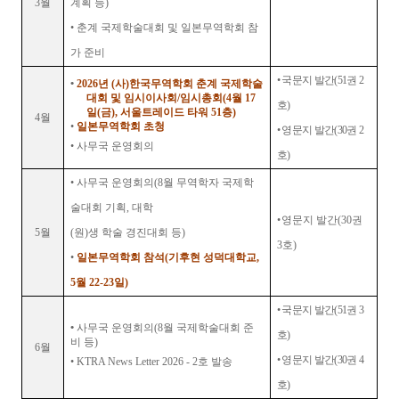
3
월
계획 등
)
•
춘계 국제학술대회 및 일본무역학회 참
가 준비
•
국문지 발간
(51
권
2
•
2026
년
(
사
)
한국무역학회 춘계 국제학술
대회 및 임시이사회
/
임시총회
(4
월
17
호
)
일
(
금
),
서울트레이드 타워
51
층
)
4
월
•
일본무역학회 초청
•
영문지 발간
(30
권
2
•
사무국 운영회의
호
)
•
사무국 운영회의
(8
월 무역학자 국제학
술대회 기획
,
대학
•
영문지 발간
(30
권
5
월
(
원
)
생 학술 경진대회 등
)
3
호
)
•
일본무역학회 참석
(
기후현 성덕대학교
,
5
월
22-23
일
)
•
국문지 발간
(51
권
3
•
사무국 운영회의
(8
월 국제학술대회 준
호
)
비 등
)
6
월
•
영문지 발간
(30
권
4
•
KTRA News Letter 2026 - 2
호 발송
호
)