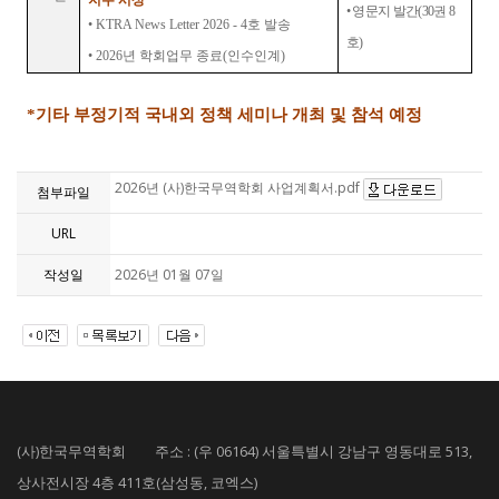
지수 시상
•
영문지 발간
(30
권
8
•
KTRA News Letter 2026 - 4
호 발송
호
)
•
2026
년 학회업무 종료
(
인수인계
)
*
기타 부정기적 국내외 정책 세미나 개최 및 참석 예정
2026년 (사)한국무역학회 사업계획서.pdf
첨부파일
URL
작성일
2026년 01월 07일
(사)한국무역학회 주소 : (우 06164) 서울특별시 강남구 영동대로 513,
상사전시장 4층 411호(삼성동, 코엑스)