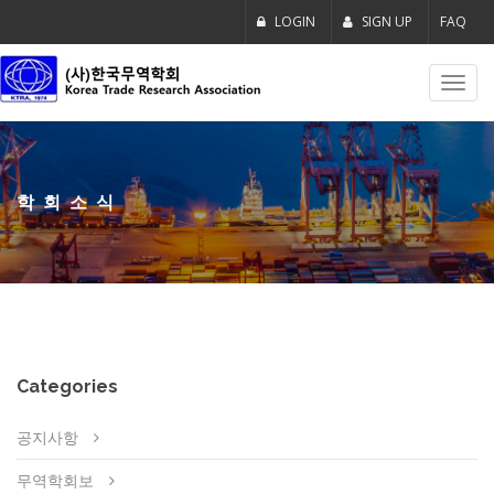
LOGIN
SIGN UP
FAQ
Toggl
navig
학회소식
Categories
공지사항
무역학회보