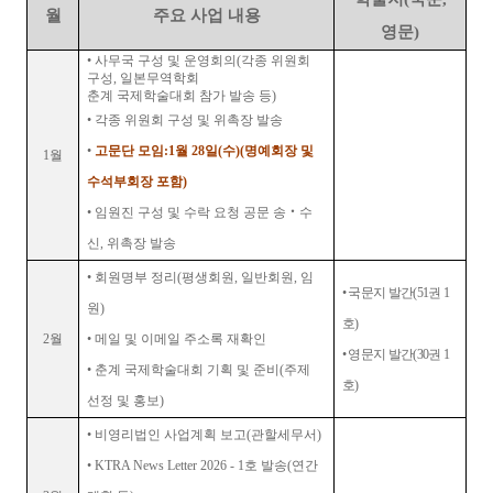
월
주요 사업 내용
영문
)
•
사무국 구성 및 운영회의
(
각종 위원회
구성
,
일본무역학회
춘계 국제학술대회 참가 발송 등
)
•
각종 위원회 구성 및 위촉장 발송
•
고문단 모임
:
1
월
28
일
(
수
)(
명예회장 및
1
월
수석부회장 포함
)
•
임원진 구성 및 수락 요청 공문 송
‧
수
신
,
위촉장 발송
•
회원명부 정리
(
평생회원
,
일반회원
,
임
•
국문지 발간
(51
권
1
원
)
호
)
2
월
•
메일 및 이메일 주소록 재확인
•
영문지 발간
(30
권
1
•
춘계 국제학술대회 기획 및 준비
(
주제
호
)
선정 및 홍보
)
•
비영리법인 사업계획 보고
(
관할세무서
)
•
KTRA News Letter 2026 - 1
호 발송
(
연간