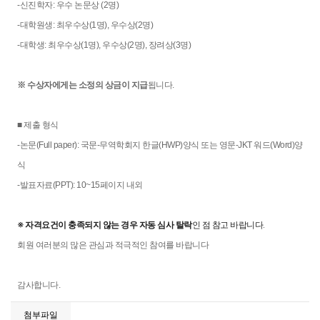
-신진학자: 우수 논문상 (2명)
-대학원생: 최우수상(1명), 우수상(2명)
-대학생: 최우수상(1명), 우수상(2명), 장려상(3명)
※ 수상자에게는 소정의 상금이 지급
됩니다.
■ 제출 형식
-논문(Full paper): 국문-무역학회지 한글(HWP)양식 또는 영문-JKT 워드(Word)양
식
-발표자료(PPT): 10~15페이지 내외
※ 자격요건이 충족되지 않는 경우 자동 심사 탈락
인 점 참고 바랍니다.
회원 여러분의 많은 관심과 적극적인 참여를 바랍니다
감사합니다.
첨부파일