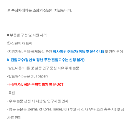
※ 수상자에게는 소정의 상금이 지급
됩니다.
■ 부문별 구성 및 지원 자격
① 신진학자 트랙
-지원자격: 무역·국제통상 관련
박사학위 취득자(취득 후 5년 이내)
및 관련 분야
비전임교수(정년
·비정년 무관 전임교수는 신청 불가
)
-발표내용: 이론 및 실증 연구 중심 자유 주제 논문
-발표형식: 논문 (Full paper)
-
논문양식: 국문-무역학회지 영문-JKT
-특전:
· 우수 논문 선정 시 시상 및 연구지원 연계
· 영문 논문은 Journal of Korea Trade(JKT) 투고 시 심사 우대(조건 충족 시) 및 심
사료 면제