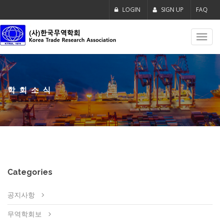
LOGIN
SIGN UP
FAQ
Toggl
navig
학회소식
Categories
공지사항
무역학회보