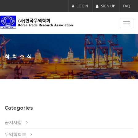
LOGIN
SIGN UP
FAQ
Toggl
navig
학회소식
Categories
공지사항
무역학회보