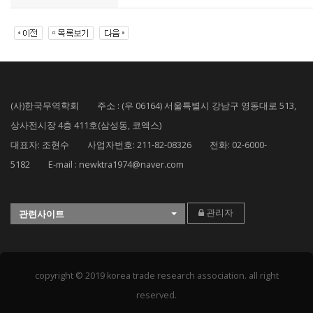
(사)한국무역학회 주소 : (우 06164) 서울특별시 강남구 영동대로 513,
상사전시장 4층 411호(삼성동, 코엑스)
대표자: 조현수 사업자번호: 211-82-08326 전화: 02-6000-
5182 E-mail : newktra1974@naver.com
관리자
관련사이트
copyright © 2019 korea trade research association. all right
reserved.