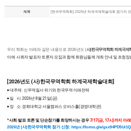
제목
[한국무역학회] 2026년 하계국제학술대회 참가자 모
우리 학회는 아래와 같은 내용으로
2026
년도 (
사
)
한국무역학회 하계
국제
이에
사회자·발표자·토론자 모집과 함께 회원님들께 개최 안내 및 초청장
[2026년도 (사)한국무역학회 하계국제학술대회]
￭ 대주제 : 신무역질서 위기와 한국무역 미래전략
￭ 일 시: 2026년 8월 21일(금)
￭ 장 소: 경희대학교 서울캠퍼스 오비스홀(경영대학관)
*
사회·발표·토론 및 단순참가를 희망하시는 경우
7/17(금, 17시)까지 
2026년 (사)한국무역학회 참가 신청:
https://forms.gle/gsx94PD5Ur1