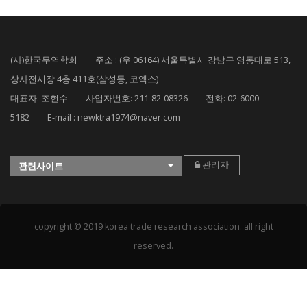
(사)한국무역학회 주소 : (우 06164) 서울특별시 강남구 영동대로 513,
상사전시장 4층 411호(삼성동, 코엑스)
대표자: 조현수 사업자번호: 211-82-08326 전화: 02-6000-
5182 E-mail : newktra1974@naver.com
관리자
관련사이트
copyright © 2019 korea trade research association. all right
reserved.