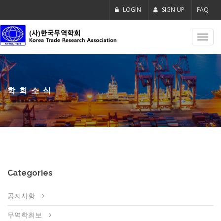
LOGIN
SIGN UP
FAQ
Toggl
navig
학회소식
Categories
공지사항
무역학회보