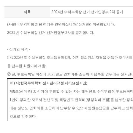
제목
2024년 수석부회장 선거 선거인명부 2차 공개
(
)
?
.
사
한국무역학회 회원 여러분 안녕하십니까
선거관리위원회입니다
2025
2
.
년 수석부회장 선거 선거인명부
차를 공지합니다
-
-
선거인 자격
2025
1
①
년도 수석부회장 후보등록마감일 이전 정회원의 자격을 취득한 후
년이
.
를 납부한 회원이어야 함
,
2023
②
단
후보등록일 이전에
년도 연회비를 소급하여 납부할 경우에는 선거권
(
)
8
(
)
※
사
한국무역학회 선거관리규정 제
조
선거권
8
(
)
제
조
선거권
①
선거에 투표할 수 있는 자는 해당년도 수석부회장 후보등록마
1
(
)
년이 경과한 자로서 전년도 및 해당년도 연회비
평생회비 포함
를 납부한 정
에는 전년도 연회비를 소급하여 납부할 수 있으며 임원분담금을 납부하고 연
.
것으로 간주한다