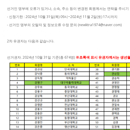
,
,
선거인 명부에 오류가 있거나
소속
주소 등이 변경된 회원께서는 연락을 주시기
-
: 2024
10
31
(
) 09
~2024
11
2
(
) 17
신청기한
년
월
일
목
시
년
월
일
토
시까지
-
(newktra1974@naver.com)
선거인 명부의 오탈자 및 정보오류 수정 문의
2
.
차 유권자는 다음과 같습니다
. 2024
10
31
(
674
)
선거권자
년
월
일 기준
총
명
※
초록색 표시 유권자께서는 생년