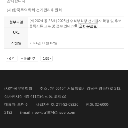
감사합니다.
(
사
)
한국무역학회 선거관리위원회
(제 2024-공-38호) 2025년 수석부회장 선거권자 확정 및 후보
첨부파일
등록서류 교부 및 접수 안내.pdf
URL
작성일
2024년 11월 02일
(사)한국무역학회 주소 : (우 06164) 서울특별시 강남구 영동대로 513,
상사전시장 4층 411호(삼성동, 코엑스)
대표자: 조현수 사업자번호: 211-82-08326 전화: 02-6000-
5182 E-mail : newktra1974@naver.com