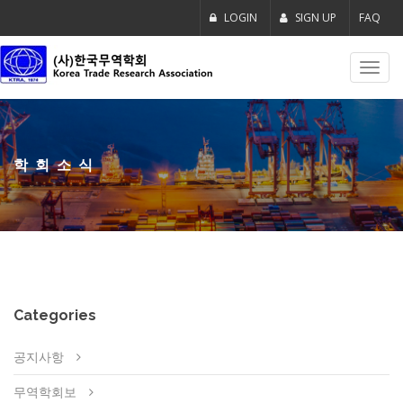
LOGIN
SIGN UP
FAQ
Toggl
navig
학회소식
Categories
공지사항
무역학회보