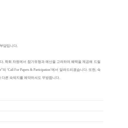
부담입니다
.
다
.
학회
차원에서
참가유형과
예산을
고려하여
혜택을
제공해
드릴
r”
의
‘Call For Papers & Participation’
에서
알려드리겠습니다
.
또한
,
숙
라
다른
숙박지를
예약하셔도
무방합니다.