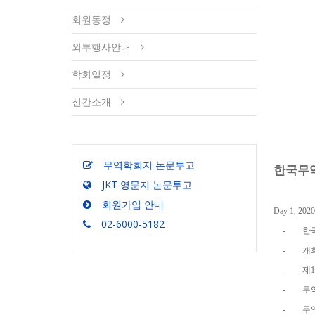
회원동정
외부행사안내
학회일정
신간소개
무역학회지 논문투고
한국무
JKT 영문지 논문투고
회원가입 안내
Day 1, 2020
02-6000-5182
-
한
-
개
-
제
1
-
무
-
무