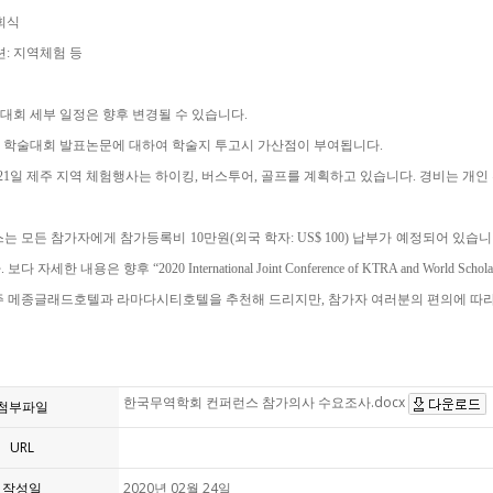
회식
션
:
지역체험
등
술대회
세부
일정은
향후
변경될
수
있습니다
.
주
학술대회
발표논문에
대하여
학술지
투고시
가산점이
부여됩니다
.
21
일
제주
지역
체험행사는
하이킹
,
버스투어
,
골프를
계획하고
있습니다
.
경비는
개인
스는
모든
참가자에게
참가등록비
10
만원
(
외국
학자
: US$ 100)
납부가
예정되어
있습니
다
.
보다
자세한
내용은
향후
“2020 International Joint Conference of KTRA and World Schola
주
메종글래드호텔과
라마다시티호텔을
추천해
드리지만
,
참가자
여러분의
편의에
따
한국무역학회 컨퍼런스 참가의사 수요조사.docx
첨부파일
URL
작성일
2020년 02월 24일