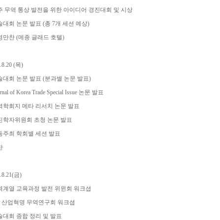
주
무역
통상
발전을
위한
아이디어
경진대회
및
시상
술대회
논문
발표
(
총
7
개
세션
예상
)
영만찬
(
메종
글래드
호텔
)
.8.20 (
목
)
술대회
논문
발표
(
분과별
논문
발표
)
rnal of Korea Trade Special Issue
논문
발표
역학회지
메타
리서치
논문
발표
진학자위원회
초청
논문
발표
동주최
학회별
세션
발표
찬
.8.21(
금
)
역계열
교육과정
발전
위윈회
워크셥
산업혁명
무역연구회
워크셥
술대회
종합
정리
및
발표