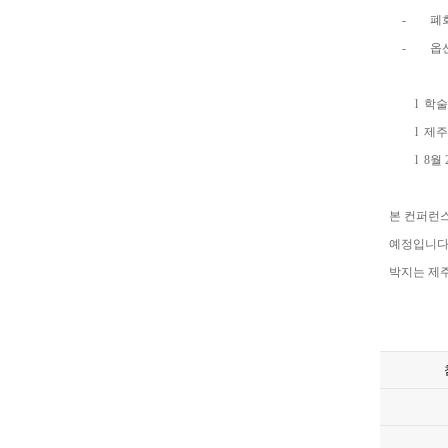
-
폐
-
옵
l
학
l
제
l
8
월
본
컨퍼런
예정입니
박지는
제