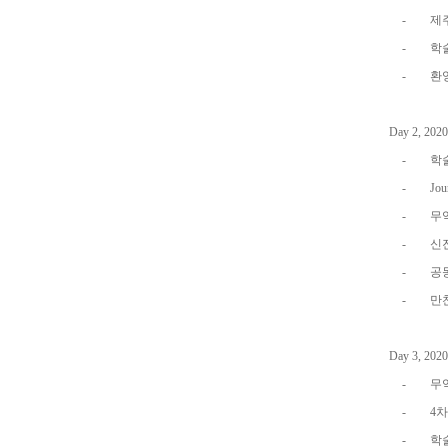
-
제
-
학
-
환
Day 2, 2020
-
학
-
Jou
-
무
-
신
-
공
-
만
Day 3, 2020
-
무
-
4
차
-
학