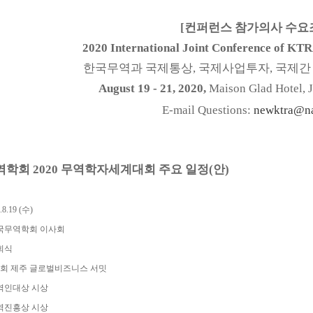
[
컨퍼런스
참가의사
수요
2020 International Joint Conference of KT
한국무역과
국제통상
,
국제사업투자
,
국제간
August 19 - 21, 2020,
Maison Glad Hotel, J
E-mail Questions:
newktra@n
역학회
2020
무역학자세계대회
주요
일정
(
안
)
.8.19 (
수
)
국무역학회
이사회
회식
회
제주
글로벌비즈니스
서밋
역인대상
시상
역진흥상
시상