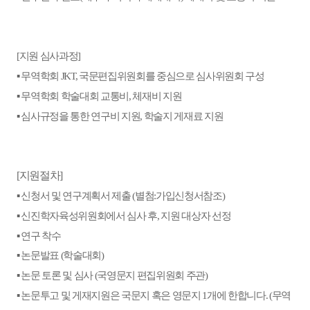
지원 심사과정
[
]
▪
무역학회
국문편집위원회를 중심으로 심사위원회 구성
JKT,
▪
무역학회 학술대회 교통비
체재비 지원
,
▪
심사규정을 통한 연구비 지원
학술지 게재료 지원
,
지원절차
[
]
▪
신청서 및 연구계획서 제출
별첨
가입신청서참조
(
:
)
▪
신진학자육성위원회에서 심사 후
지원 대상자 선정
,
▪
연구 착수
▪
논문발표
학술대회
(
)
▪
논문 토론 및 심사
국영문지 편집위원회 주관
(
)
▪
논문투고 및 게재지원은 국문지 혹은 영문지
개에 한합니다
무역
1
. (