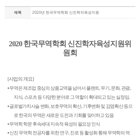
제목
2020년 한국무역학회 신진학자육성지원
한국무역학회 신진학자육성지원위
2020
원회
사업의 개요
[
]
▪
무역은 제조업 중심의 상품교역을 넘어서 플랜트
무기
문화
관광
,
,
,
,
지식
스포츠 등 다양한 분야로 그 역할이 확대되고 있는 실정임
,
.
▪
글로벌가치사슬 변화
보호무역의 확산
기후변화 및 감염확산 등으
,
,
로 한국의 무역은 새로운 도전과 기회를 맞이하고 있음
▪
무역학 학문 후속세대 지속적 육성의 필요성 인식
▪
신진 무역학 전공자를 위한 연구
진로 등 활성화 통해 무역학의 역
,