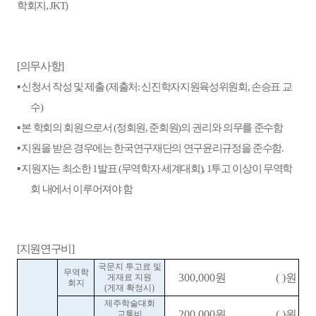
학회지
, JKT)
의무사항
[
]
▪
신청서 작성 및 제출
제출처
신진학자지원육성위원회
손승표 교
(
:
,
수
)
▪
본 학회의 회원으로서
정회원
준회원
의 권리와 의무를 준수함
(
,
)
▪
지원을 받은 경우에는 한국연구재단의 연구윤리규정을 준수함
.
▪
지원자는 최소한
발표
무역학자 세계대회
투고 이상이 무역학
1
(
), 1
회 내에서 이루어져야 함
지원연구비
[
]
국문지 투고료 및
무역학
원
원
게재료 지원
300,000
( )
회지
게재 확정시
(
)
제주학술대회
원
원
교통비
200,000
( )