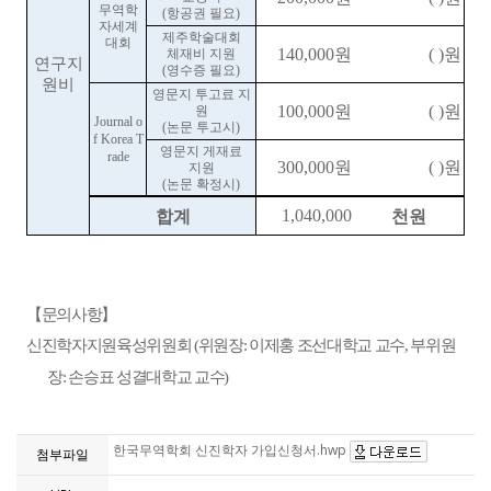
무역학
항공권 필요
(
)
자세계
제주학술대회
대회
원
원
체재비 지원
140,000
( )
연구지
영수증 필요
(
)
원비
영문지 투고료 지
원
원
원
100,000
( )
Journal o
논문 투고시
(
)
f Korea T
영문지 게재료
rade
원
원
지원
300,000
( )
논문 확정시
(
)
합계
천원
1,040,000
【
문의사항
】
신진학자지원육성위원회
위원장
이제홍 조선대학교 교수
부위원
(
:
,
장
손승표 성결대학교 교수
:
)
한국무역학회 신진학자 가입신청서.hwp
첨부파일