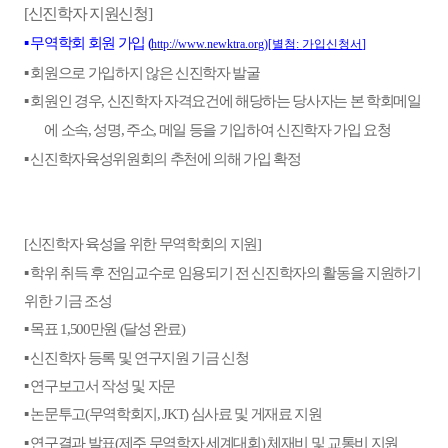
신진학자 지원신청
[
]
▪
무역학회 회원 가입
(
별첨
가입신청서
http://www.newktra.org
)[
:
]
▪
회원으로 가입하지 않은 신진학자 발굴
▪
회원인 경우
신진학자 자격요건에 해당하는 당사자는 본 학회메일
,
에 소속
성명
주소
메일 등을 기입하여 신진학자 가입 요청
,
,
,
▪
신진학자육성위원회의 추천에 의해 가입 확정
신진학자 육성을 위한 무역학회의 지원
[
]
▪
학위 취득 후 전임교수로 임용되기 전 신진학자의 활동을 지원하기
위한 기금 조성
▪
목표
만원
달성 완료
1,500
(
)
▪
신진학자 등록 및 연구지원 기금 신청
▪
연구보고서 작성 및 자문
▪
논문투고
무역학회지
심사료 및 게재료 지원
(
, JKT)
▪
연구결과 발표
제주 무역학자 세계대회
체재비 및 교통비 지원
(
)