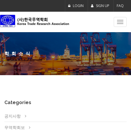
LOGIN
SIGN UP
FAQ
Toggl
navig
학회소식
Categories
공지사항
무역학회보