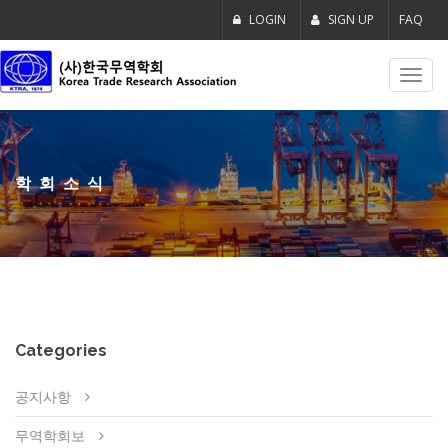
LOGIN
SIGN UP
FAQ
Toggl
navig
학회소식
Categories
공지사항
무역학회보