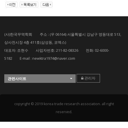
(사)한국무역학회 주소 : (우 06164) 서울특별시 강남구 영동대로 513,
상사전시장 4층 411호(삼성동, 코엑스)
대표자: 조현수 사업자번호: 211-82-08326 전화: 02-6000-
5182 E-mail : newktra1974@naver.com
관리자
관련사이트
copyright © 2019 korea trade research association. all right
reserved.