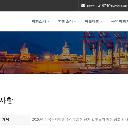
newktra1974@naver.co
학회소개
학회소식
학술대회
무역학회
사항
제목
2026년 한국무역학회 수석부회장 선거 입후보자 확정 공고 안