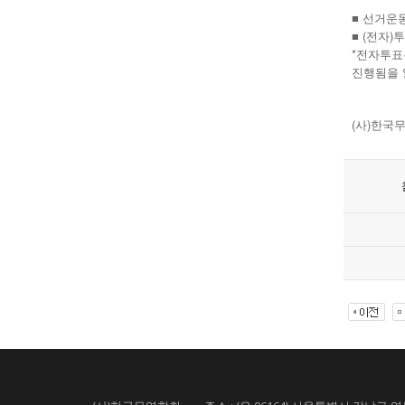
■ 선거운동기
■ (전자)투
*전자투표
진행됨을 
(사)한국