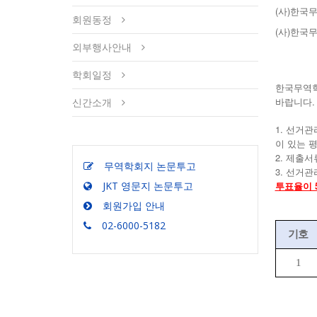
(사)한국
회원동정
(사)한국
외부행사안내
학회일정
한국무역학
바랍니다.
신간소개
1. 선거
이 있는 
2. 제출
무역학회지 논문투고
3. 선거
JKT 영문지 논문투고
투표율이 
회원가입 안내
02-6000-5182
기호
1