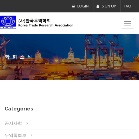
LOGIN
SIGN UP
FAQ
Toggl
navig
학회소식
Categories
공지사항
무역학회보