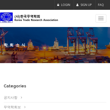
LOGIN
SIGN UP
FAQ
Toggl
navig
학회소식
Categories
공지사항
무역학회보