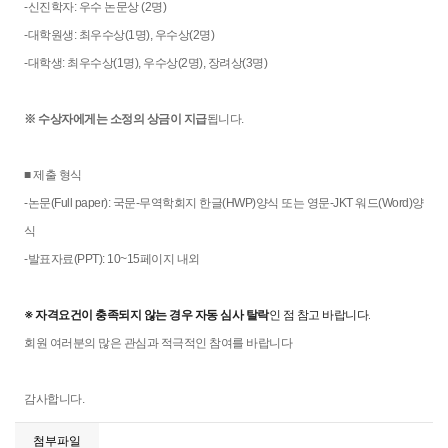
-신진학자: 우수 논문상 (2명)
-대학원생: 최우수상(1명), 우수상(2명)
-대학생: 최우수상(1명), 우수상(2명), 장려상(3명)
※ 수상자에게는 소정의 상금이 지급
됩니다.
■ 제출 형식
-논문(Full paper): 국문-무역학회지 한글(HWP)양식 또는 영문-JKT 워드(Word)양
식
-발표자료(PPT): 10~15페이지 내외
※ 자격요건이 충족되지 않는 경우 자동 심사 탈락
인 점 참고 바랍니다.
회원 여러분의 많은 관심과 적극적인 참여를 바랍니다
감사합니다.
첨부파일