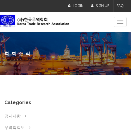
LOGIN
SIGN UP
FAQ
Toggl
navig
학회소식
Categories
공지사항
무역학회보