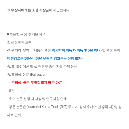
※ 수상자에게는 소정의 상금이 지급
됩니다.
■ 부문별 구성 및 지원 자격
① 신진학자 트랙
-지원자격: 무역·국제통상 관련
박사학위 취득자(취득 후 5년 이내)
및 관련 분야
비전임교수(정년
·비정년 무관 전임교수는 신청 불가
)
-발표내용: 이론 및 실증 연구 중심 자유 주제 논문
-발표형식: 논문 (Full paper)
-
논문양식: 국문-무역학회지 영문-JKT
-특전:
· 우수 논문 선정 시 시상 및 연구지원 연계
· 영문 논문은 Journal of Korea Trade(JKT) 투고 시 심사 우대(조건 충족 시) 및 심
사료 면제