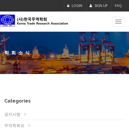
LOGIN
SIGN UP
FAQ
Toggl
navig
학회소식
Categories
공지사항
무역학회보