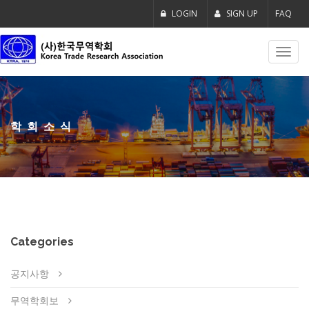
LOGIN
SIGN UP
FAQ
Toggl
navig
학회소식
Categories
공지사항
무역학회보