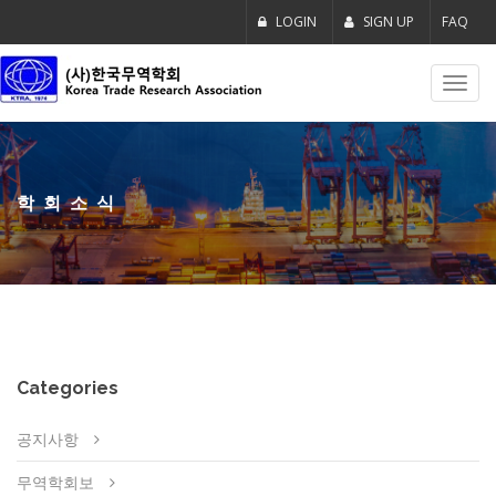
LOGIN
SIGN UP
FAQ
Toggl
navig
학회소식
Categories
공지사항
무역학회보