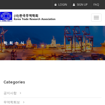
LOGIN
SIGN UP
FAQ
Toggl
navig
학회소식
Categories
공지사항
무역학회보