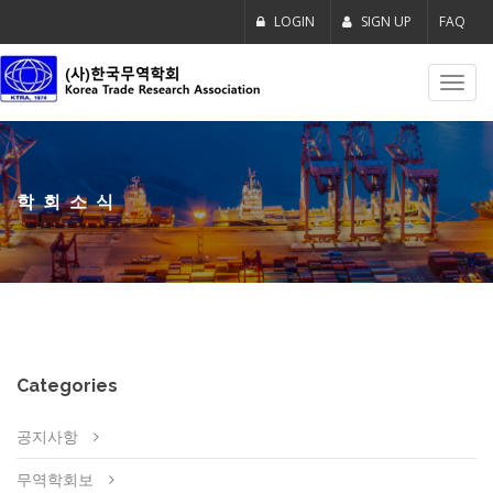
LOGIN
SIGN UP
FAQ
Toggl
navig
학회소식
Categories
공지사항
무역학회보