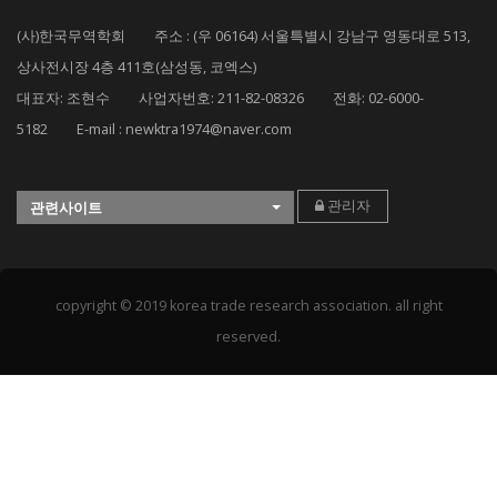
(사)한국무역학회 주소 : (우 06164) 서울특별시 강남구 영동대로 513,
상사전시장 4층 411호(삼성동, 코엑스)
대표자: 조현수 사업자번호: 211-82-08326 전화: 02-6000-
5182 E-mail : newktra1974@naver.com
관리자
관련사이트
copyright © 2019 korea trade research association. all right
reserved.