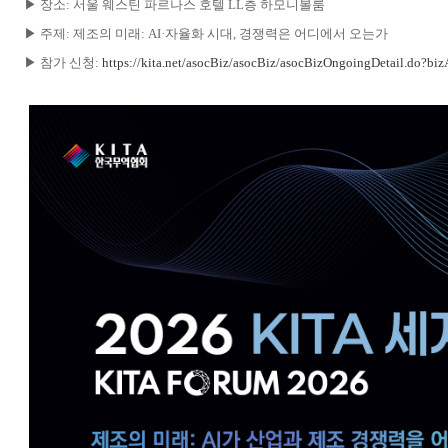
▶ 장소: 서울 웨스틴 파르나스 호텔 LL층 하모니볼룸
▶ 주제: 제조의 미래: AI·자율화 시대, 경쟁력은 어디에서 오는가
▶ 참가 신청:
https://kita.net/asocBiz/asocBiz/asocBizOngoingDetail.do?b