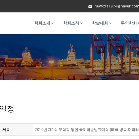
newktra1974@naver.co
학회소개
학회소식
학술대회
무역학회
일정
제목
2019년 제1회 무역학 통합 국제학술발표대회 (태국 방콕 & 파타