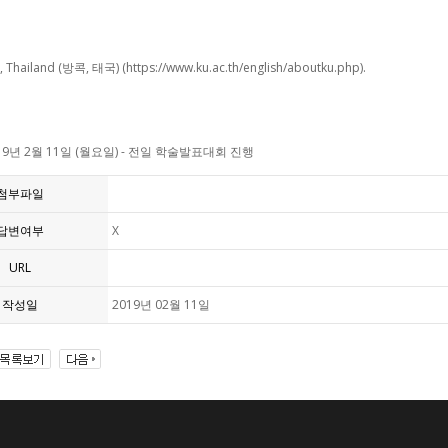
 Thailand (방콕, 태국) (https://www.ku.ac.th/english/aboutku.php).
019년 2월 11일 (월요일) - 전일 학술발표대회 진행
첨부파일
답변여부
X
URL
작성일
2019년 02월 11일