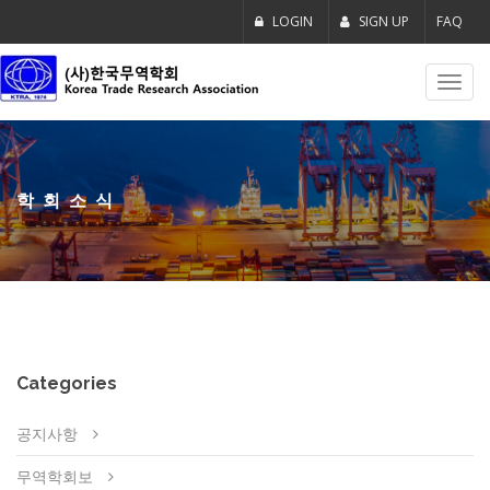
LOGIN
SIGN UP
FAQ
Toggl
navig
학회소식
Categories
공지사항
무역학회보