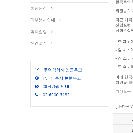
한국무역학
회원동정
회원님의 
외부행사안내
최근 미국
산업포럼과
담회의실에
학회일정
- 주 제 :
신간소개
- 일 시 : 2
- 장 소 
- 주 최
무역학회지 논문투고
이에 한국
JKT 영문지 논문투고
회원을 모
회원가입 안내
다가오는 
02-6000-5182
(사)한국