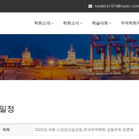
newktra1974@naver.co
학회소개
학회소식
학술대회
무역학회
일정
제목
2022년 국회 신성장산업포럼 한국무역학회 공동주최 토론회