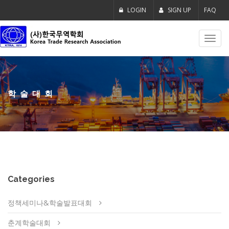
LOGIN
SIGN UP
FAQ
Toggl
navig
학술대회
Categories
정책세미나&학술발표대회
춘계학술대회