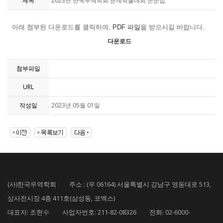
제목
2023년 한국무역학회 춘계학술대회 논문집
아래 첨부된
다운로드를 클릭하여,
PDF 파일
을
받으시길 바랍니다.
다운로드
첨부파일
URL
작성일
2023년 05월 01일
(사)한국무역학회 주소 : (우 06164) 서울특별시 강남구 영동대로 513,
상사전시장 4층 411호(삼성동, 코엑스)
대표자: 조현수 사업자번호: 211-82-08326 전화: 02-6000-