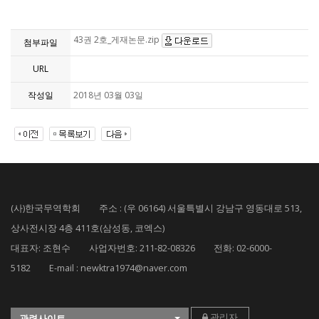
43권 2호_게재논문.zip
첨부파일
URL
작성일
2018년 03월 03일
(사)한국무역학회 주소 : (우 06164) 서울특별시 강남구 영동대로 513,
상사전시장 4층 411호(삼성동, 코엑스)
대표자: 조현수 사업자번호: 211-82-08326 전화: 02-6000-
5182 E-mail : newktra1974@naver.com
관리자
관련사이트