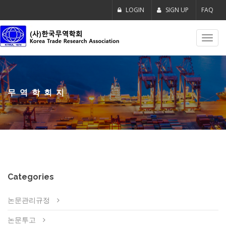
LOGIN
SIGN UP
FAQ
Toggl
navig
무역학회지
Categories
논문관리규정
논문투고