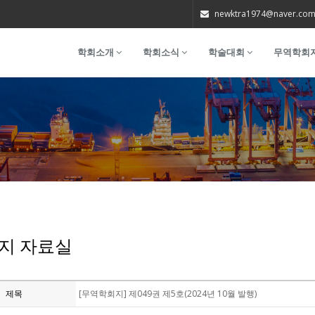
newktra1974@naver.co
학회소개
학회소식
학술대회
무역학회
지 자료실
제목
[무역학회지] 제049권 제5호(2024년 10월 발행)