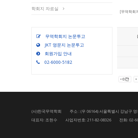
학회지 자료실
[무역학회지]
무역학회지 논문투고
JKT 영문지 논문투고
회원가입 안내
02-6000-5182
(사)한국무역학회 주소 : (우 06164) 서울특별시 강남구 영동
대표자: 조현수 사업자번호: 211-82-08326 전화: 02-6000-5