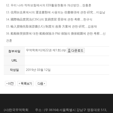
12. 우리 나라 적하보험에서의 EDI활용현황과 개선방안....장흥훈
13. 信用狀去來에서의 運送書類에 사용되는 但書條項에 관한 硏究....이길남
14. 國際物品賣買法(CISG)의 貿易慣習 受容에 관한 考察....한규식
15. 輸入貨物先取保證書(L/G) 制度의 改善 方案에 관한 硏究....김용재
16. 船舶衝突損害에 대한 船舶保險과 P&I 保險의 擔保範圍에 관한 考察....신
건훈
무역학회지(제22권 제1호).zip
첨부파일
URL
작성일
2019년 03월 12일
(사)한국무역학회 주소 : (우 06164) 서울특별시 강남구 영동대로 513,