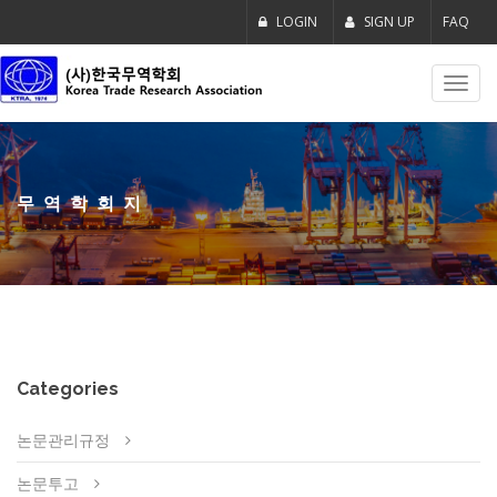
LOGIN
SIGN UP
FAQ
Toggl
navig
무역학회지
Categories
논문관리규정
논문투고