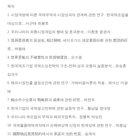
목차
1. 시장개방에 따른 국제무역과 시장성과의 관계에 관한 연구 : 한국제조업을
대상으로....서근태·최봉호
2. 우리나라의 외환시장개입의 행태 및 효과분석....이환호·윤경석
3. 貿易委員會의 反덤핑, 相計關稅. 세이프가드 決定要因分析 관한 實證的硏
究....박형래
4. 世界景氣의 不確實性과 乾貨物運賃....모수원
5. 한국제조기업 국제소싱전략의 구조-전략-성과 모형의 실증분석....유승훈·
김석수
6. 해외시장진출 결정요인에 관한 연구 : 거래비용이론의 적용....최석신·이광
배
7. 輸出中小企業의 戰略群과 成果에 관한 硏究....박천우
8. 한국기업의 국제광고전략에 관한 실증적 연구....황남일·정대영
9. 우리나라 제조업의 무역과 해외직접투자....정행득·박상진
10. 국제물품매매계약에서 손해배상액 산정의 한계성에 관한 연구....박종삼
11. 國際物品賣買契約에서의 承諾의 法的 性質....송계의