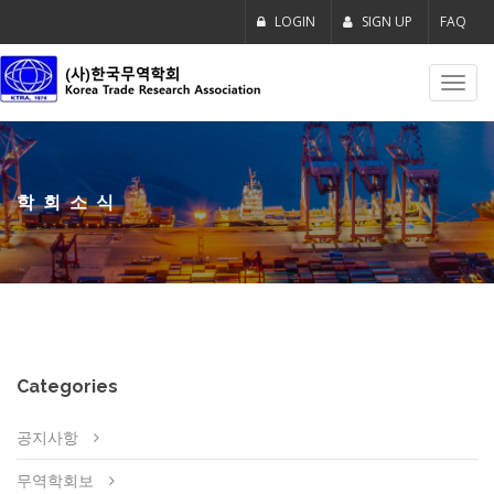
LOGIN
SIGN UP
FAQ
Toggl
navig
학회소식
Categories
공지사항
무역학회보