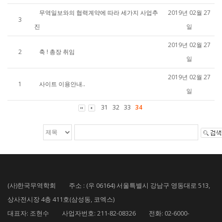
무역일보와의 협력계약에 따라 세가지 사업추
2019년 02월 27
3
진
일
2019년 02월 27
2
축 ! 총장 취임
일
2019년 02월 27
1
사이트 이용안내..
일
31
32
33
34
(사)한국무역학회 주소 : (우 06164) 서울특별시 강남구 영동대로 513,
상사전시장 4층 411호(삼성동, 코엑스)
대표자: 조현수 사업자번호: 211-82-08326 전화: 02-6000-