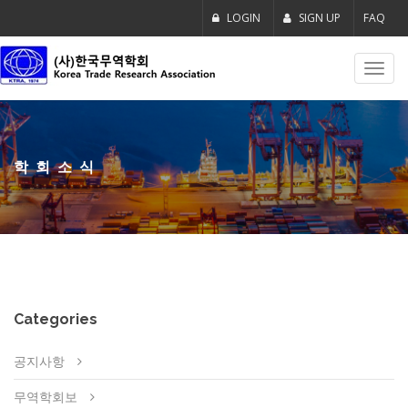
LOGIN
SIGN UP
FAQ
Toggl
navig
학회소식
Categories
공지사항
무역학회보