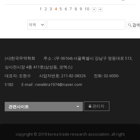
1
2
3
4
5
6
7
8
9
10
(사)한국무역학회 주소 : (우 06164) 서울특별시 강남구 영동대로 513,
상사전시장 4층 411호(삼성동, 코엑스)
대표자: 조현수 사업자번호: 211-82-08326 전화: 02-6000-
5182 E-mail : newktra1974@naver.com
관리자
관련사이트
copyright © 2019 korea trade research association. all right