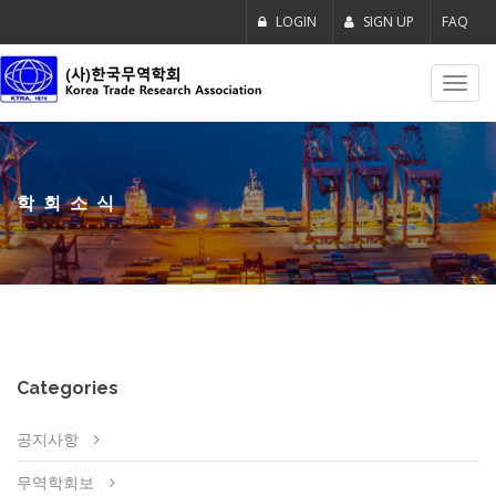
LOGIN
SIGN UP
FAQ
Toggl
navig
학회소식
Categories
공지사항
무역학회보