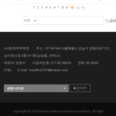
1
2
3
4
5
6
7
8
9
10
(사)한국무역학회 주소 : (우 06164) 서울특별시 강남구 영동대로 513,
상사전시장 4층 411호(삼성동, 코엑스)
대표자: 조현수 사업자번호: 211-82-08326 전화: 02-6000-
5182 E-mail : newktra1974@naver.com
관리자
관련사이트
copyright © 2019 korea trade research association. all right