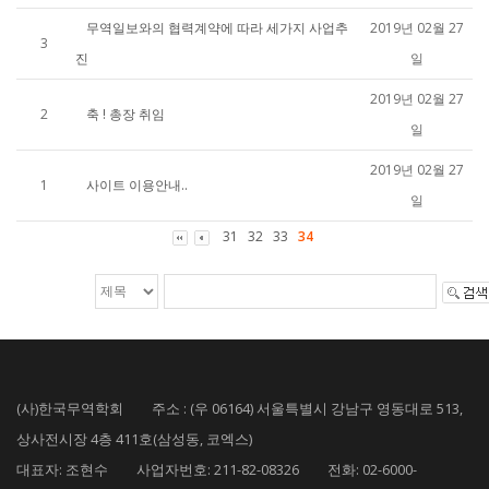
무역일보와의 협력계약에 따라 세가지 사업추
2019년 02월 27
3
진
일
2019년 02월 27
2
축 ! 총장 취임
일
2019년 02월 27
1
사이트 이용안내..
일
31
32
33
34
(사)한국무역학회 주소 : (우 06164) 서울특별시 강남구 영동대로 513,
상사전시장 4층 411호(삼성동, 코엑스)
대표자: 조현수 사업자번호: 211-82-08326 전화: 02-6000-