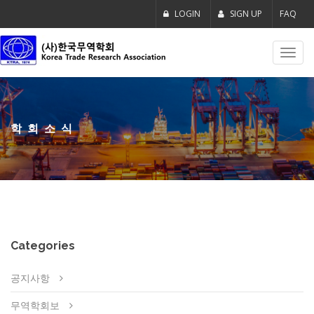
LOGIN
SIGN UP
FAQ
Toggl
navig
학회소식
Categories
공지사항
무역학회보