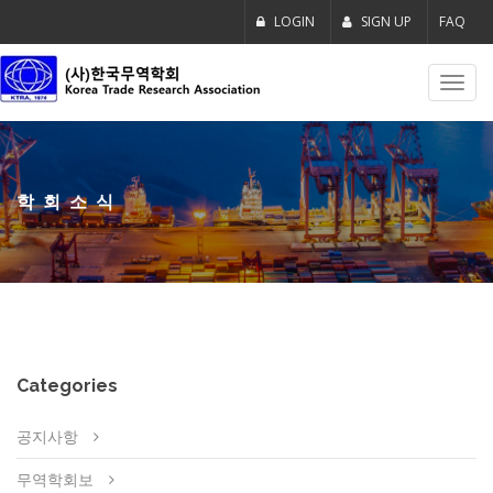
LOGIN
SIGN UP
FAQ
Toggl
navig
학회소식
Categories
공지사항
무역학회보