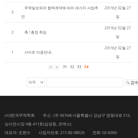
무역일보와의 협력계약에 따라 세가지 사업추
2019년 02월 27
3
진
일
2019년 02월 27
2
축 ! 총장 취임
일
2019년 02월 27
1
사이트 이용안내..
일
31
32
33
34
(사)한국무역학회 주소 : (우 06164) 서울특별시 강남구 영동대로 513,
상사전시장 4층 411호(삼성동, 코엑스)
대표자: 조현수 사업자번호: 211-82-08326 전화: 02-6000-