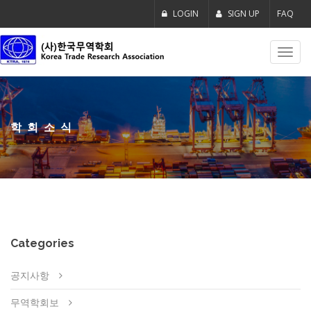
LOGIN
SIGN UP
FAQ
Toggl
navig
학회소식
Categories
공지사항
무역학회보