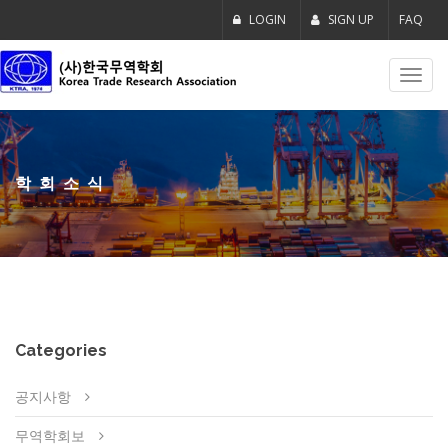
LOGIN
SIGN UP
FAQ
Toggl
navig
학회소식
Categories
공지사항
무역학회보