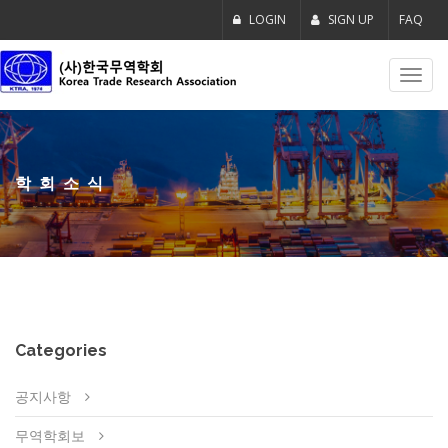
LOGIN
SIGN UP
FAQ
Toggl
navig
학회소식
Categories
공지사항
무역학회보