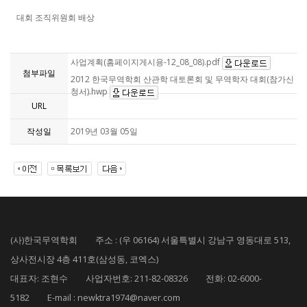
대회 조직위원회 배상
사업계획(홈페이지게시용-12_08_08).pdf
첨부파일
2012 한국무역학회 산관학 대토론회 및 무역학자 대회(참가신
청서).hwp
URL
작성일
2019년 03월 05일
(사)한국무역학회 주소 : (우 06164) 서울특별시 강남구 영동대로 513,
상사전시장 4층 411호(삼성동, 코엑스)
대표자: 조현수 사업자번호: 211-82-08326 전화: 02-6000-
5182 E-mail : newktra1974@naver.com