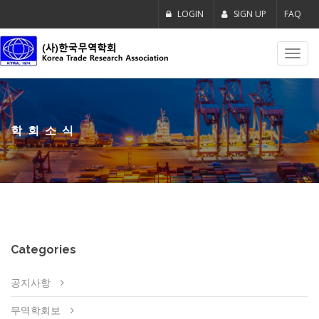
LOGIN
SIGN UP
FAQ
Toggl
navig
학회소식
Categories
공지사항
무역학회보