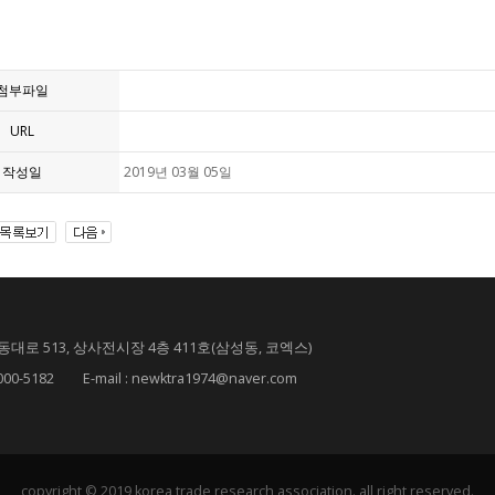
첨부파일
URL
작성일
2019년 03월 05일
대로 513, 상사전시장 4층 411호(삼성동, 코엑스)
182 E-mail : newktra1974@naver.com
copyright © 2019 korea trade research association. all right reserved.