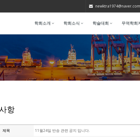
newktra1974@naver.co
학회소개
학회소식
학술대회
무역학회
사항
제목
11월24일 반송 관련 공지 입니다.