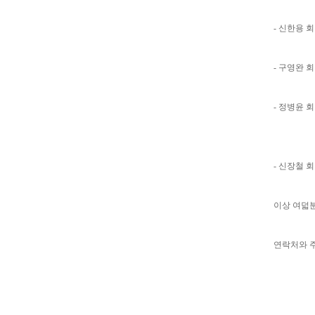
- 신한용 
- 구영완 
- 정병윤 
- 신장철 
이상 여덟
연락처와 
한국