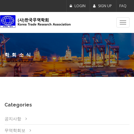
LOGIN
SIGN UP
FAQ
Toggl
navig
학회소식
Categories
공지사항
무역학회보