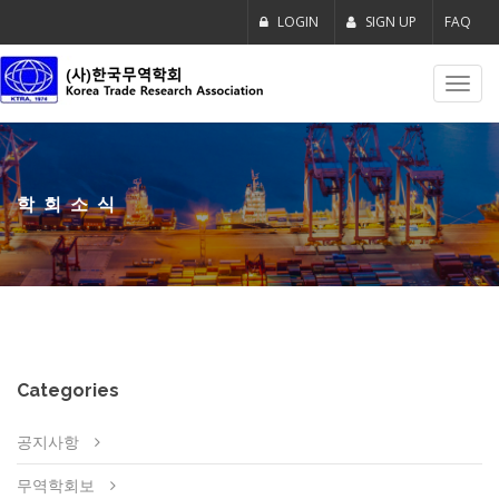
LOGIN
SIGN UP
FAQ
Toggl
navig
학회소식
Categories
공지사항
무역학회보