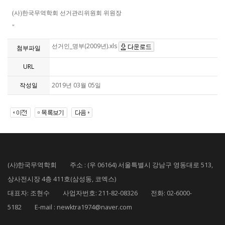
(사)한국무역학회 선거관리위원회 위원장
"
선거인_명부(2009년).xls
첨부파일
URL
작성일
2019년 03월 05일
(사)한국무역학회 주소 : (우 06164) 서울특별시 강남구 영동대로 513,
상사전시장 4층 411호(삼성동, 코엑스)
대표자: 조현수 사업자번호: 211-82-08326 전화: 02-6000-
5182 E-mail : newktra1974@naver.com