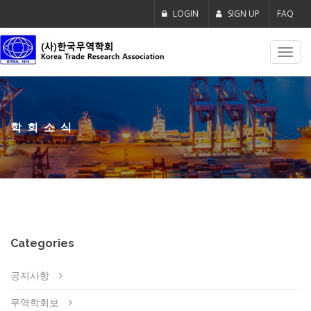
LOGIN
SIGN UP
FAQ
Toggl
navig
학회소식
Categories
공지사항
무역학회보