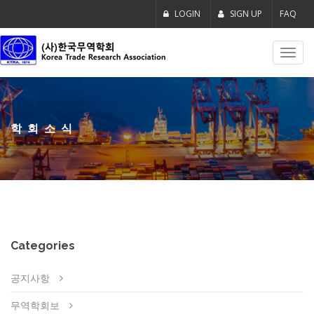
LOGIN
SIGN UP
FAQ
Toggl
navig
학회소식
Categories
공지사항
무역학회보