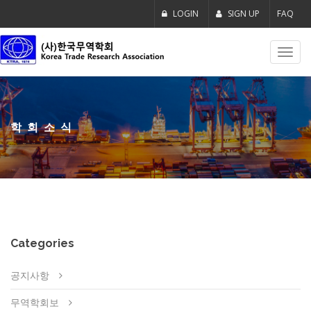
LOGIN
SIGN UP
FAQ
Toggl
navig
학회소식
Categories
공지사항
무역학회보