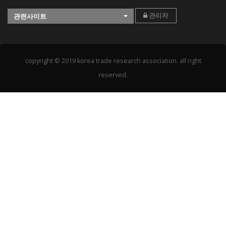
관리자
관련사이트
copyright © 2019 korea trade research association. all right
reserved.