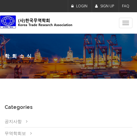
LOGIN
SIGN UP
FAQ
Toggl
navig
학회소식
Categories
공지사항
무역학회보