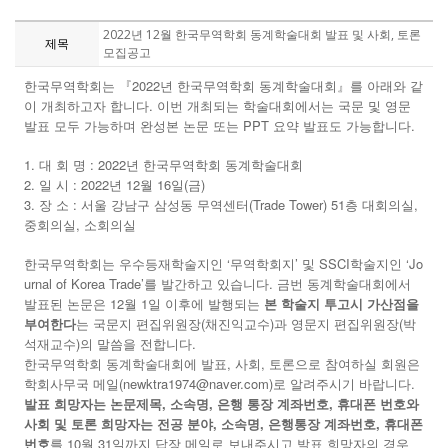
2022년 12월 한국무역학회 동계학술대회 발표 및 사회, 토론
제목
모집공고
한국무역학회는 『2022년 한국무역학회 동계학술대회』를 아래와 같
이 개최하고자 합니다. 이번 개최되는 학술대회에서는 국문 및 영문
발표 모두 가능하며 완성본 논문 또는 PPT 요약 발표도 가능합니다.
1. 대 회 명 : 2022년 한국무역학회 동계학술대회
2. 일 시 : 2022년 12월 16일(금)
3. 장 소 : 서울 강남구 삼성동 무역센터(Trade Tower) 51층 대회의실,
중회의실, 소회의실
한국무역학회는 우수등재학술지인 ‘무역학회지’ 및 SSCI학술지인 ‘Jo
urnal of Korea Trade’를 발간하고 있습니다. 금번 동계학술대회에서
발표된 논문은 12월 1일 이후에 발행되는
본 학술지 투고시 가산점을
부여한다
는 국문지 편집위원장(채진익교수)과 영문지 편집위원장(박
석재교수)의 말씀을 전합니다.
한국무역학회 동계학술대회에 발표, 사회, 토론으로 참여하실 회원은
학회사무국 메일(newktra1974@naver.com)로 알려주시기 바랍니다.
발표 희망자는 논문제목, 소속명, 은행 통장 계좌번호, 휴대폰 번호와
사회 및 토론 희망자는 전공 분야, 소속명, 은행통장 계좌번호, 휴대폰
번호
를 10월 31일까지 답장 메일로 보내주시고 발표 희망자의 경우