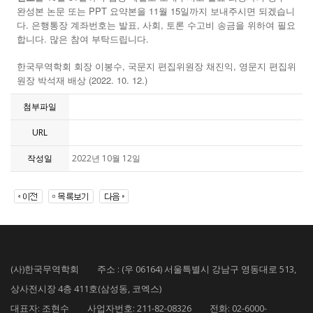
완성본 논문 또는 PPT 요약본을 11월 15일까지 보내주시면 되겠습니
다. 은행통장 계좌번호는 발표, 사회, 토론 수고비 송금을 위하여 필요
합니다. 많은 참여 부탁드립니다.
,
,
한국무역학회
회장
이봉수
국문지
편집위원장
채진익
영문지
편집위
(2022. 10. 12.)
원장
박석재
배상
첨부파일
URL
작성일
2022년 10월 12일
(사)한국무역학회 주소 : (우 06164) 서울특별시 강남구 영동대로 513,
상사전시장 4층 411호(삼성동, 코엑스)
대표자: 조현수 사업자번호: 211-82-08326 전화: 02-6000-