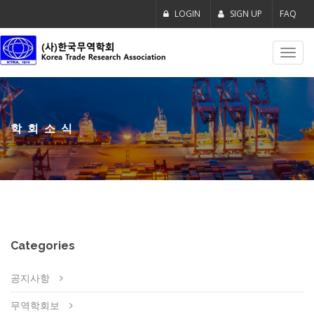
LOGIN
SIGN UP
FAQ
Toggl
navig
학회소식
Categories
공지사항
무역학회보