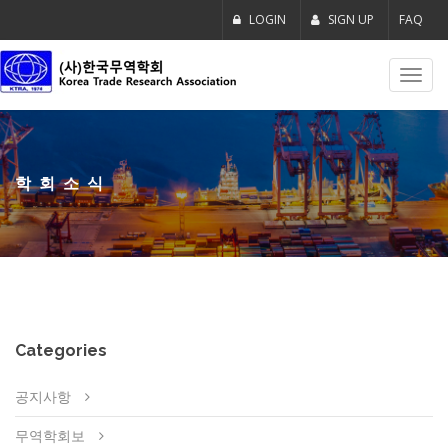
LOGIN
SIGN UP
FAQ
Toggl
navig
학회소식
Categories
공지사항
무역학회보