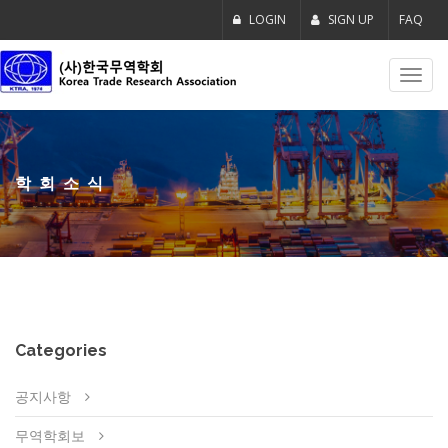
LOGIN
SIGN UP
FAQ
Toggl
navig
학회소식
Categories
공지사항
무역학회보