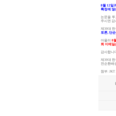
8월 12
확정에 많
논문을 투
주시면 감
제39대 
토론, 단
아울러
8
회 이메일(
감사합니다
제39대 
전순환배
첨부: JK