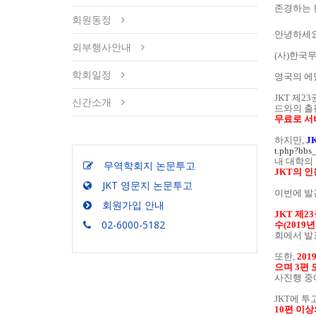
존경하는 
회원동정
안녕하세요
외부행사안내
(사)한국
학회일정
영국의 에
JKT 제2
신간소개
드와의 출
무료로 서
하지만,
J
t.php?bbs
내 대학의
무역학회지 논문투고
JKT의 
JKT 영문지 논문투고
이번에 발간
회원가입 안내
JKT 제2
02-6000-5182
수(2019
회에서 발
또한,
201
으며 3편
사진행 중
JKT에 
10편 이