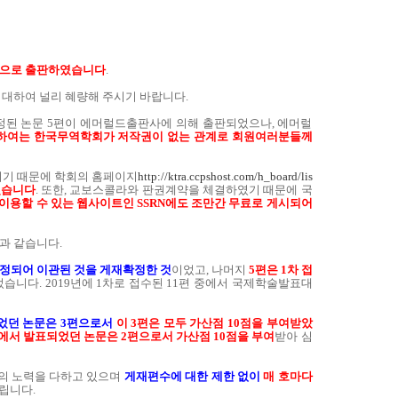
를 독자적으로 출판하였습니다
.
 대하여 널리 혜량해 주시기 바랍니다.
 게재확정된 논문 5편이 에머럴드출판사에 의해 출판되었으나, 에머럴
문에 대하여는 한국무역학회가 저작권이 없는 관계로 회원여러분들께
이기 때문에 학회의 홈페이지
http://ktra.ccpshost.com/h_board/lis
있습니다
. 또한, 교보스콜라와 판권계약을 체결하였기 때문에 국
이용할 수 있는 웹사이트인 SSRN에도 조만간 무료로 게시되어
음과 같습니다.
 결정되어 이관된 것을 게재확정한 것
이었고, 나머지
5편은 1차 접
었습니다. 2019년에 1차로 접수된 11편 중에서 국제학술발표대
던 논문은 3편으로서
이 3편은 모두 가산점 10점을 부여받았
서 발표되었던 논문은 2편으로서 가산점 10점을 부여
받아 심
선의 노력을 다하고 있으며
게재편수에 대한 제한 없이
매 호마다
립니다.