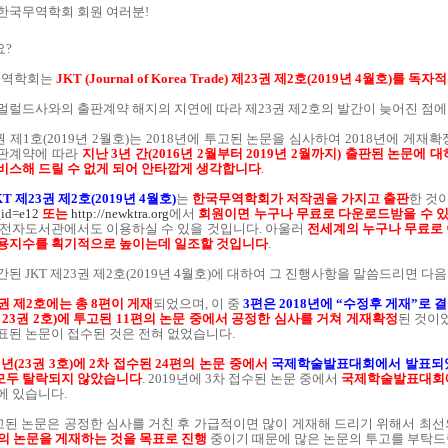
한국무역학회 회원 여러분!
?
무역학회는
JKT (Journal of Korea Trade) 제23권 제2호(2019년 4월호)
멀럴드사와의 출판계약 해지의 지연에 따라 제23권 제2호의 발간이 늦어진 점에
3권 제1호(2019년 2월호)는 2018년에 투고된 논문을 심사하여 2018년에
판계약에 따라
지난 3년 간(2016년 2월부터 2019년 2월까지) 출판된 논
비스해 드릴 수 없게 되어 안타깝게 생각합니다
.
KT 제23권 제2호(2019년 4월호)
는
한국무역학회가 저작권을 가지고 출판
한 것
_id=e12
또는
http://newktra.org
에서
회원이면 누구나 무료로 다운로드받을 수 
 전자도서관에서도 이용하실 수 있을 것입니다. 아울러
전세계의 누구나 무료로 
인용지수를 획기적으로 높이는데 일조할 것입니다
.
된 JKT 제23권 제2호(2019년 4월호)에 대하여 그 진행사항을 말씀드리면 다
3권 제2호에는 총 8편이 게재
되었으며, 이 중
3편은 2018년에 “수정후 게재”로
년 23권 2호)에 투고된 11편의 논문 중에서 공정한 심사를 거쳐 게재확정
된 것이
표된 논문이 접수된 것은 전혀 없었습니다.
9년(23권 3호)에 2차 접수된 24편의 논문 중에서
국제학술발표대회에서 발표되었
 모두 탈락되지 않았습니다
. 2019년에 3차 접수된 논문 중에서
국제학술발표대회에
에 있습니다.
투고된 논문은 공정한 심사를 거친 후 가급적이면 많이 게재해 드리기 위해서 최
상의 논문을 게재하는 것을 목표로 진행
중이기 때문에 많은 논문의 투고를 부탁드