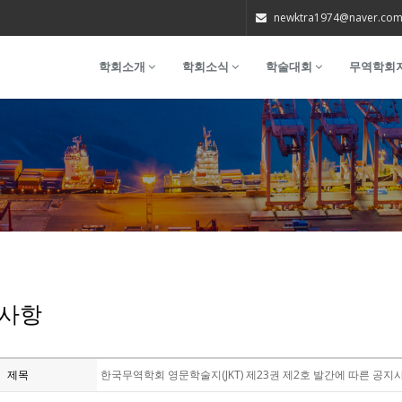
newktra1974@naver.co
학회소개
학회소식
학술대회
무역학회
사항
제목
한국무역학회 영문학술지(JKT) 제23권 제2호 발간에 따른 공지