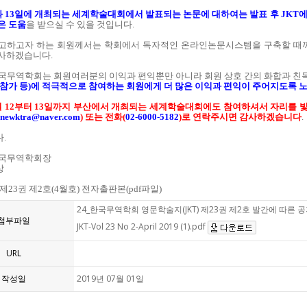
일과 13일에 개최되는 세계학술대회에서 발표되는 논문에 대하여는 발표 후 JKT
은 도움
을 받으실 수 있을 것입니다.
고하고자 하는 회원께서는 학회에서 독자적인 온라인논문시스템을 구축할 때
사하겠습니다.
한국무역학회는 회원여러분의 이익과 편익뿐만 아니라 회원 상호 간의 화합과 친
순참가 등)에 적극적으로 참여하는 회원에게 더 많은 이익과 편익이 주어지도록 
월 12부터 13일까지 부산에서 개최되는 세계학술대회에도 참여하셔서 자리를 
newktra@naver.com
) 또는 전화(
02-6000-5182
)로 연락주시면 감사하겠습니다
.
.
한국무역학회장
상
T 제23권 제2호(4월호) 전자출판본(pdf파일)
24_한국무역학회 영문학술지(JKT) 제23권 제2호 발간에 따른 공지사
첨부파일
JKT-Vol 23 No 2-April 2019 (1).pdf
URL
작성일
2019년 07월 01일