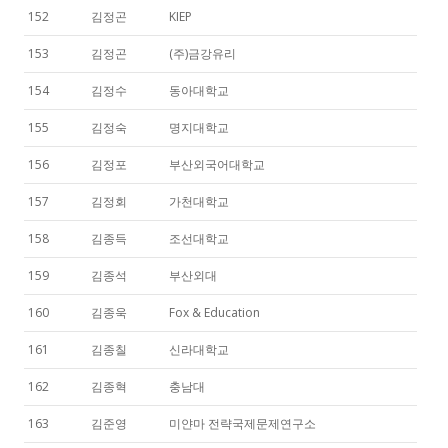
152
김정곤
KIEP
153
김정곤
(주)금강유리
154
김정수
동아대학교
155
김정숙
명지대학교
156
김정포
부산외국어대학교
157
김정회
가천대학교
158
김종득
조선대학교
159
김종석
부산외대
160
김종욱
Fox & Education
161
김종칠
신라대학교
162
김종혁
충남대
163
김준영
미얀마 전략국제문제연구소