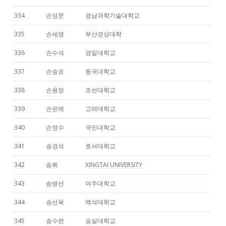
334
손성문
경남과학기술대학교
335
손세영
부산경상대학
336
손수석
경일대학교
337
손승표
동국대학교
338
손용정
조선대학교
339
손은애
고려대학교
340
손정수
국민대학교
341
송경석
호서대학교
342
송뢰
XINGTAI UNIVERSITY
343
송병선
여주대학교
344
송선욱
백석대학교
345
송수련
숭실대학교