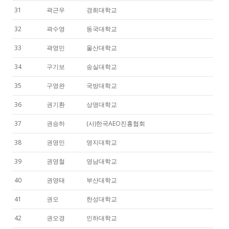
31
곽근우
경희대학교
32
곽수영
동국대학교
33
곽영민
울산대학교
34
구기보
숭실대학교
35
구영완
국방대학교
36
권기환
상명대학교
37
권승하
(사)한국AEO진흥협회
38
권영민
명지대학교
39
권영철
영남대학교
40
권영태
부산대학교
41
권오
한성대학교
42
권오경
인하대학교