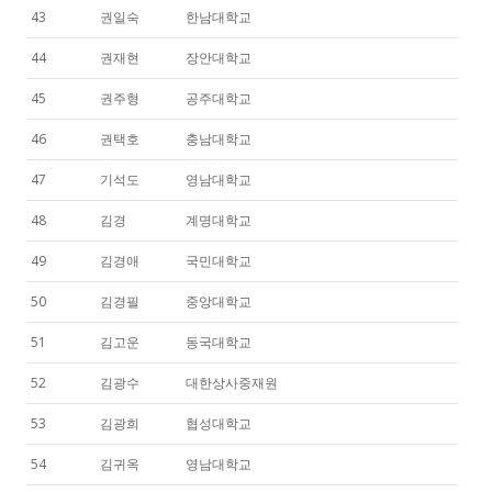
43
권일숙
한남대학교
44
권재현
장안대학교
45
권주형
공주대학교
46
권택호
충남대학교
47
기석도
영남대학교
48
김경
계명대학교
49
김경애
국민대학교
50
김경필
중앙대학교
51
김고운
동국대학교
52
김광수
대한상사중재원
53
김광희
협성대학교
54
김귀옥
영남대학교