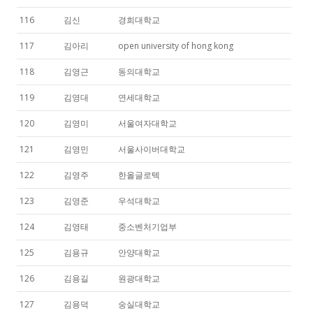
116
김신
경희대학교
117
김아리
open university of hong kong
118
김영근
동의대학교
119
김영대
연세대학교
120
김영미
서울여자대학교
121
김영민
서울사이버대학교
122
김영주
한올글로텍
123
김영준
우석대학교
124
김영태
중소벤처기업부
125
김용규
안양대학교
126
김용길
원광대학교
127
김용덕
숭실대학교