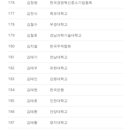
176
김창원
한국경영혁신중소기업협회
177
김천식
목포대학교
178
김철수
부경대학교
179
김철호
경남과학기술대학교
180
김치열
한국무역협회
181
김태기
전남대학교
182
김태우
유한대학교
183
김태인
강원대학교
184
김태현
한국은행
185
김태호
인천대학교
186
김태환
안양대학교
187
김태황
명지대학교