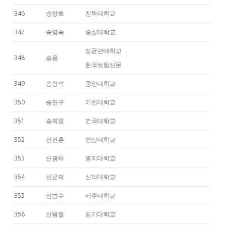
346
송양호
전북대학교
347
송영숙
숭실대학교
성균관대학교
348
송용
한국보험신문
349
송정석
중앙대학교
350
송진구
가천대학교
351
송희영
건국대학교
352
신건훈
경상대학교
353
신광하
명지대학교
354
신군재
신라대학교
355
신범수
제주대학교
356
신범철
경기대학교