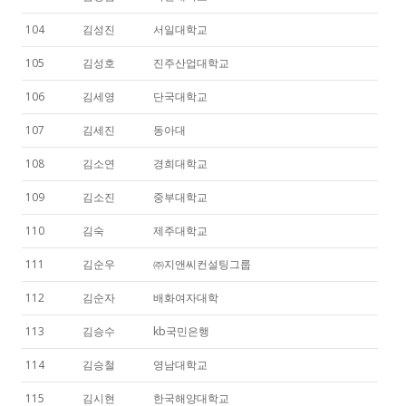
104
김성진
서일대학교
105
김성호
진주산업대학교
106
김세영
단국대학교
107
김세진
동아대
108
김소연
경희대학교
109
김소진
중부대학교
110
김숙
제주대학교
111
김순우
㈜지앤씨컨설팅그룹
112
김순자
배화여자대학
113
김승수
kb국민은행
114
김승철
영남대학교
115
김시현
한국해양대학교