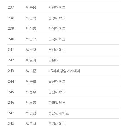
237
박구웅
인천대학교
238
박근식
중앙대학교
239
박기홍
가야대학교
240
박남규
건국대학교
241
박노경
조선대학교
242
박단비
강원대
243
박도준
KG미래경영아카데미
244
박동렬
울산대학교
245
박동수
영남대학교
246
박륜홍
파크일레븐
247
박명섭
성균관대학교
248
박문서
호원대학교