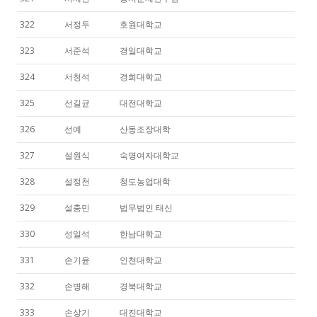
322
서정두
호원대학교
323
서준석
경일대학교
324
서청석
경희대학교
325
선길균
대전대학교
326
선예
산동조장대학
327
설원식
숙명여자대학교
328
설정천
청도농업대학
329
설충민
법무법인 태신
330
성일석
한남대학교
331
손기윤
인천대학교
332
손병해
경북대학교
333
손상기
대진대학교