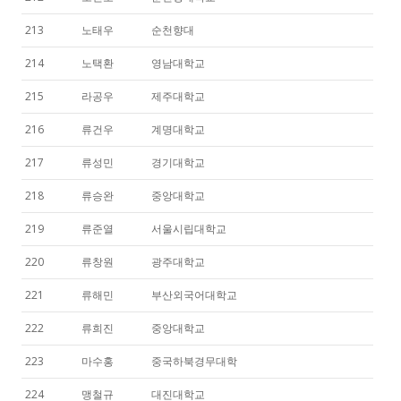
213
노태우
순천향대
214
노택환
영남대학교
215
라공우
제주대학교
216
류건우
계명대학교
217
류성민
경기대학교
218
류승완
중앙대학교
219
류준열
서울시립대학교
220
류창원
광주대학교
221
류해민
부산외국어대학교
222
류희진
중앙대학교
223
마수홍
중국하북경무대학
224
맹철규
대진대학교