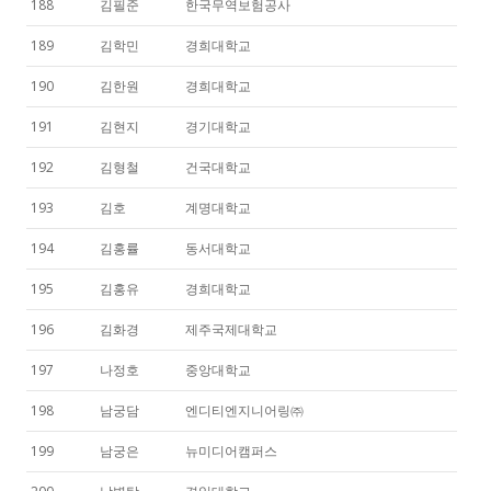
188
김필준
한국무역보험공사
189
김학민
경희대학교
190
김한원
경희대학교
191
김현지
경기대학교
192
김형철
건국대학교
193
김호
계명대학교
194
김홍률
동서대학교
195
김홍유
경희대학교
196
김화경
제주국제대학교
197
나정호
중앙대학교
198
남궁담
엔디티엔지니어링㈜
199
남궁은
뉴미디어캠퍼스