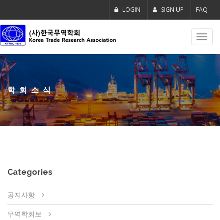
LOGIN
SIGN UP
FAQ
Toggl
navig
학회소식
Categories
공지사항
무역학회보