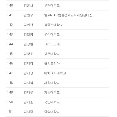
140
김은채
부경대학교
141
김인구
현 ANSUS법률경제교육지원센터장
142
김인선
성균관대학교
143
김일광
우석대학교
144
김장현
그리스도대
145
김장호
광주대학교
146
김재경
퀄컴코리아
147
김재성
배화여자대학교
148
김재식
서원대학교
149
김재우
가천대학교
150
김재준
국민대학교
151
김재중
중앙대학교