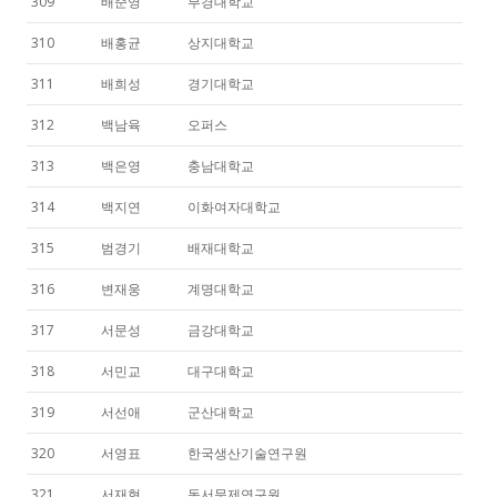
309
배준영
부경대학교
310
배홍균
상지대학교
311
배희성
경기대학교
312
백남육
오퍼스
313
백은영
충남대학교
314
백지연
이화여자대학교
315
범경기
배재대학교
316
변재웅
계명대학교
317
서문성
금강대학교
318
서민교
대구대학교
319
서선애
군산대학교
320
서영표
한국생산기술연구원
321
서재현
동서문제연구원