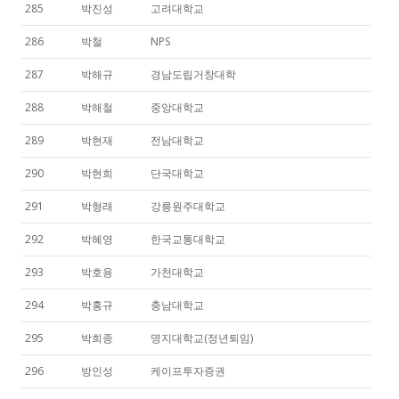
285
박진성
고려대학교
286
박철
NPS
287
박해규
경남도립거창대학
288
박해철
중앙대학교
289
박현재
전남대학교
290
박현희
단국대학교
291
박형래
강릉원주대학교
292
박혜영
한국교통대학교
293
박호용
가천대학교
294
박홍규
충남대학교
295
박희종
명지대학교(정년퇴임)
296
방인성
케이프투자증권