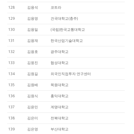
128
김용석
코트라
129
김용영
건국대학교(충주)
130
김용일
(국립)한국교통대학교
131
김용재
한국산업기술대학교
132
김용호
광주대학교
133
김웅진
협성대학교
134
김원길
외국인직접투자 연구센터
135
김원배
목원대학교
136
김원식
홍익대학교
137
김윤민
계명대학교
138
김은미
전북대학교
139
김은영
부산대학교