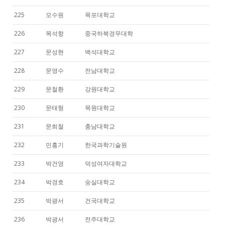
225
모수원
목포대학교
226
목석항
중국하북경무대학
227
문성현
백석대학교
228
문영수
전남대학교
229
문철환
강원대학교
230
문태형
목원대학교
231
문희철
충남대학교
232
민홍기
한국과학기술원
233
박건영
덕성여자대학교
234
박경호
숭실대학교
235
박광서
건국대학교
236
박광서
전주대학교