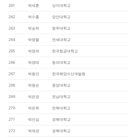
261
박세훈
상지대학교
262
박수홍
장안대학교
263
박승락
청주대학교
264
박영렬
연세대학교
265
박영재
한국항공대학교
266
박영태
동의대학교
267
박용안
한국해양수산개발원
268
박원순
중앙대학교
269
박은경
전남대학교
270
박은옥
전북대학교
271
박인섭
경북대학교
272
박재관
경북대학교