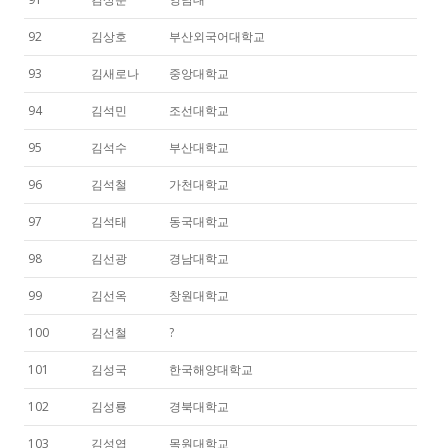
92
김상호
부산외국어대학교
93
김새로나
중앙대학교
94
김석민
조선대학교
95
김석수
부산대학교
96
김석철
가천대학교
97
김석태
동국대학교
98
김선광
경남대학교
99
김선옥
창원대학교
100
김선철
?
101
김성국
한국해양대학교
102
김성룡
경북대학교
103
김성엽
목원대학교