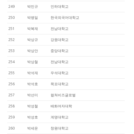
249
박민규
인하대학교
250
박병일
한국외국어대학교
251
박복재
전남대학교
252
박상규
강원대학교
253
박상안
중앙대학교
254
박상철
전남대학교
255
박석재
우석대학교
256
박석호
목포대학교
257
박선미
컬쳐비즈글로벌
258
박성철
배화여자대학
259
박성호
계명대학교
260
박세운
창원대학교