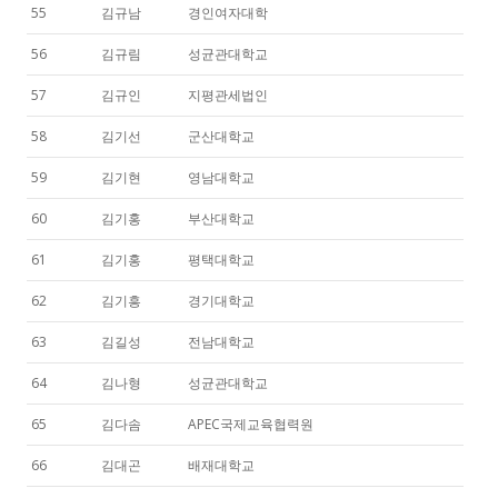
55
김규남
경인여자대학
56
김규림
성균관대학교
57
김규인
지평관세법인
58
김기선
군산대학교
59
김기현
영남대학교
60
김기홍
부산대학교
61
김기홍
평택대학교
62
김기흥
경기대학교
63
김길성
전남대학교
64
김나형
성균관대학교
65
김다솜
APEC국제교육협력원
66
김대곤
배재대학교