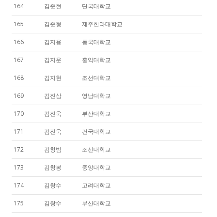
164
김준현
단국대학교
165
김준형
제주한라대학교
166
김지용
동국대학교
167
김지운
홍익대학교
168
김지현
조선대학교
169
김진삼
영남대학교
170
김진욱
부산대학교
171
김진욱
건국대학교
172
김창범
조선대학교
173
김창봉
중앙대학교
174
김창수
고려대학교
175
김창수
부산대학교