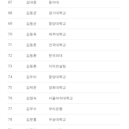
67
김대중
동아대
68
김동균
경기대학교
69
김동순
중앙대학교
70
김동욱
제주대학교
71
김동춘
건국대학교
72
김동환
한국외대
73
김동환
지믹컨설팅
74
김두리
중앙대학교
75
김락준
경희대학교
76
김명숙
서울여자대학교
77
김무수
우리은행
78
김문홍
우송대학교