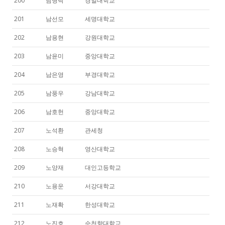
200
남병탁
경일대학교
201
남선모
세명대학교
202
남용현
강원대학교
203
남윤미
중앙대학교
204
남은영
부경대학교
205
남풍우
강남대학교
206
남호헌
중앙대학교
207
노석환
관세청
208
노승혁
영산대학교
209
노양재
대인고등학교
210
노용운
서강대학교
211
노재확
한성대학교
212
노진호
순천향대학교