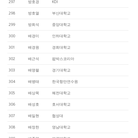
297
방호경
KDI
298
방호열
부산대학교
299
방희석
중앙대학교
300
배경미
인하대학교
301
배경원
경희대학교
302
배근석
팝박스코리아
303
배명렬
경기대학교
304
배병태
한국항만연수원
305
배상목
혜전대학교
306
배성호
호서대학교
307
배일현
협성대
308
배정한
영남대학교