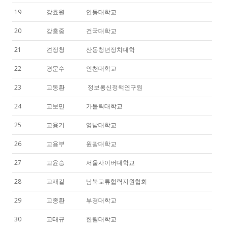
19
강효원
안동대학교
20
강흥중
건국대학교
21
견정청
산동청년정치대학
22
경문수
인천대학교
23
고동환
정보통신정책연구원
24
고보민
가톨릭대학교
25
고용기
영남대학교
26
고용부
원광대학교
27
고윤승
서울사이버대학교
28
고재길
남북교류협력지원협회
29
고종환
부경대학교
30
고태규
한림대학교