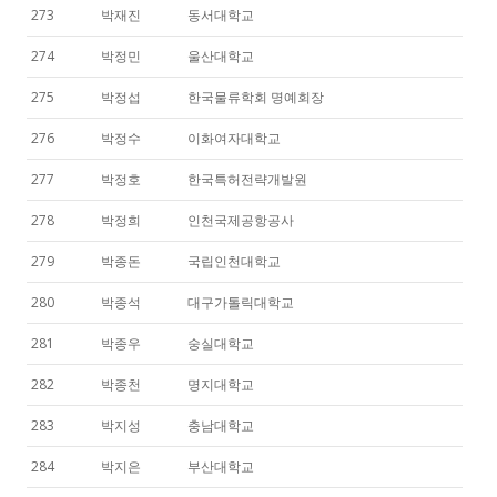
273
박재진
동서대학교
274
박정민
울산대학교
275
박정섭
한국물류학회 명예회장
276
박정수
이화여자대학교
277
박정호
한국특허전략개발원
278
박정희
인천국제공항공사
279
박종돈
국립인천대학교
280
박종석
대구가톨릭대학교
281
박종우
숭실대학교
282
박종천
명지대학교
283
박지성
충남대학교
284
박지은
부산대학교