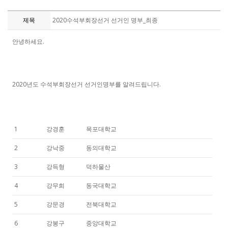
제목
2020수석부회장선거 선거인 명부_최종
안녕하세요.
2020년도 수석부회장선거 선거인명부를 알려드립니다.
1
강경훈
목포대학교
2
강낙중
동의대학교
3
강득형
덕하물산
4
강무희
동국대학교
5
강문경
전북대학교
6
강봉구
중앙대학교