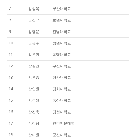
7
강상목
부산대학교
8
강선규
호원대학교
9
강영문
전남대학교
10
강용수
창원대학교
11
강우진
동명대학교
12
강원진
부산대학교
13
강은중
영산대학교
14
강인원
경희대학교
15
강준원
동아대학교
16
강진욱
경성대학교
17
강창남
인천전문대학
18
강태원
군산대학교