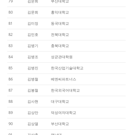
79
김문희
부산대학교
80
김문희
홍익대학교
81
김미정
동국대학교
82
김민호
전북대학교
83
김병기
충북대학교
84
김병조
성균관대학원
85
김병진
한국산업기술대학교
86
김병철
베엔씨파트너스
87
김봉철
한국외국어대학교
88
김사현
대구대학교
89
김상만
덕성여자대학교
90
김상열
부산대학교
91
김상춘
영남대