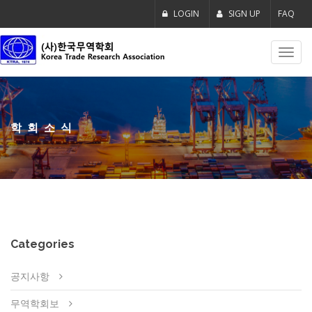
LOGIN
SIGN UP
FAQ
Toggl
navig
학회소식
Categories
공지사항
무역학회보