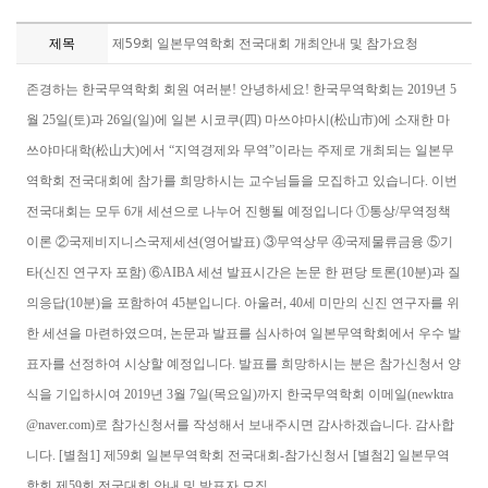
제목
제59회 일본무역학회 전국대회 개최안내 및 참가요청
존경하는 한국무역학회 회원 여러분! 안녕하세요! 한국무역학회는 2019년 5
월 25일(토)과 26일(일)에 일본 시코쿠(四) 마쓰야마시(松山市)에 소재한 마
쓰야마대학(松山大)에서 “지역경제와 무역”이라는 주제로 개최되는 일본무
역학회 전국대회에 참가를 희망하시는 교수님들을 모집하고 있습니다. 이번
전국대회는 모두 6개 세션으로 나누어 진행될 예정입니다 ①통상/무역정책
이론 ②국제비지니스국제세션(영어발표) ③무역상무 ④국제물류금융 ⑤기
타(신진 연구자 포함) ⑥AIBA 세션 발표시간은 논문 한 편당 토론(10분)과 질
의응답(10분)을 포함하여 45분입니다. 아울러, 40세 미만의 신진 연구자를 위
한 세션을 마련하였으며, 논문과 발표를 심사하여 일본무역학회에서 우수 발
표자를 선정하여 시상할 예정입니다. 발표를 희망하시는 분은 참가신청서 양
식을 기입하시여 2019년 3월 7일(목요일)까지 한국무역학회 이메일(newktra
@naver.com)로 참가신청서를 작성해서 보내주시면 감사하겠습니다. 감사합
니다. [별첨1] 제59회 일본무역학회 전국대회-참가신청서 [별첨2] 일본무역
학회 제59회 전국대회 안내 및 발표자 모집