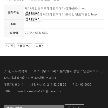
제59회 일본무역학회 전국대회-참가신청서.hwp
첨부파일
일본무역학회 제59회 전국대회 안내 및 발표자 모집.hwp
URL
작성일
2019년 03월 06일
(사)한국무역학회 주소 : (우 06164) 서울특별시 강남구 영동대로 513,
상사전시장 4층 411호(삼성동, 코엑스)
대표자: 조현수 사업자번호: 211-82-08326 전화: 02-6000-
5182 E-mail : newktra1974@naver.com
관리자