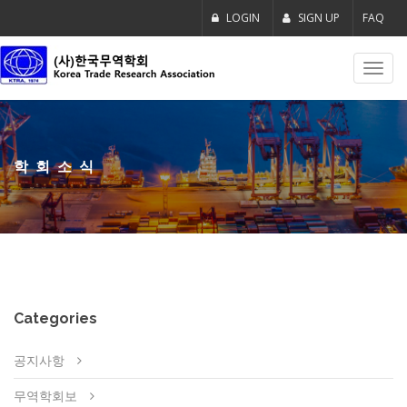
LOGIN
SIGN UP
FAQ
Toggl
navig
학회소식
Categories
공지사항
무역학회보