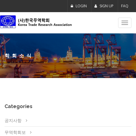
LOGIN
SIGN UP
FAQ
Toggl
navig
학회소식
Categories
공지사항
무역학회보